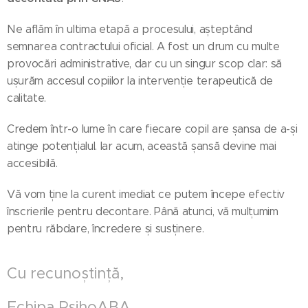
Ne aflăm în ultima etapă a procesului, așteptând
semnarea contractului oficial. A fost un drum cu multe
provocări administrative, dar cu un singur scop clar: să
ușurăm accesul copiilor la intervenție terapeutică de
calitate.
Credem într-o lume în care fiecare copil are șansa de a-și
atinge potențialul. Iar acum, această șansă devine mai
accesibilă.
Vă vom ține la curent imediat ce putem începe efectiv
înscrierile pentru decontare. Până atunci, vă mulțumim
pentru răbdare, încredere și susținere.
Cu recunoștință,
Echipa PsihoABA