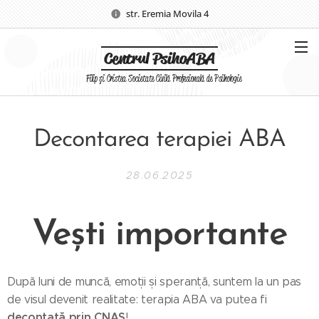
str. Eremia Movila 4
Centrul PsihoABA
Filip și Cristea Societate Civilă Profesională de Psihologie
Decontarea terapiei ABA
28.06.2025
Vești importante
După luni de muncă, emoții și speranță, suntem la un pas
de visul devenit realitate: terapia ABA va putea fi
decontată prin CNAS
!