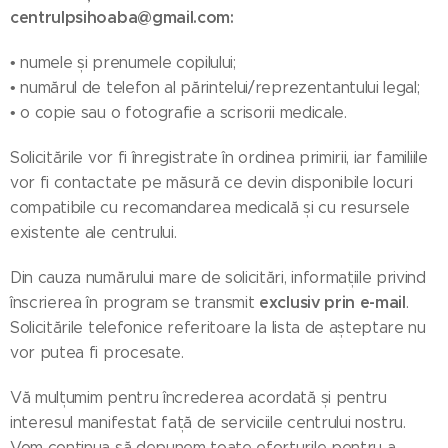
centrulpsihoaba@gmail.com
:
• numele și prenumele copilului;
• numărul de telefon al părintelui/reprezentantului legal;
• o copie sau o fotografie a scrisorii medicale.
Solicitările vor fi înregistrate în ordinea primirii, iar familiile
vor fi contactate pe măsură ce devin disponibile locuri
compatibile cu recomandarea medicală și cu resursele
existente ale centrului.
Din cauza numărului mare de solicitări, informațiile privind
exclusiv prin e-mail
înscrierea în program se transmit
.
Solicitările telefonice referitoare la lista de așteptare nu
vor putea fi procesate.
Vă mulțumim pentru încrederea acordată și pentru
interesul manifestat față de serviciile centrului nostru.
Vom continua să depunem toate eforturile pentru a