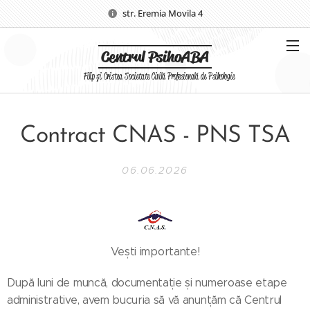
str. Eremia Movila 4
Centrul PsihoABA
Filip și Cristea Societate Civilă Profesională de Psihologie
Contract CNAS - PNS TSA
06.06.2026
Vești importante!
După luni de muncă, documentație și numeroase etape
administrative, avem bucuria să vă anunțăm că Centrul